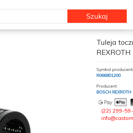
Szukaj
Tuleja to
REXROTH 
Symbol producent
R066801200
Producent:
BOSCH REXROTH
(22) 299-59
info@castom