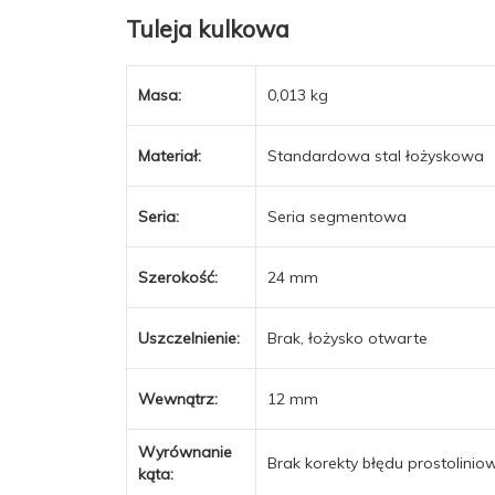
Tuleja kulkowa
Masa:
0,013 kg
Materiał:
Standardowa stal łożyskowa
Seria:
Seria segmentowa
Szerokość:
24 mm
Uszczelnienie:
Brak, łożysko otwarte
Wewnątrz:
12 mm
Wyrównanie
Brak korekty błędu prostolinio
kąta: