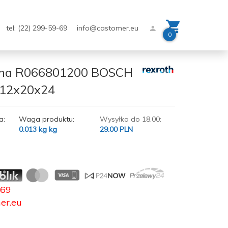
tel: (22) 299-59-69
info@castomer.eu
0
czna R066801200 BOSCH
12x20x24
a:
Waga produktu:
Wysyłka do 18.00:
0.013 kg
kg
29.00 PLN
-69
er.eu